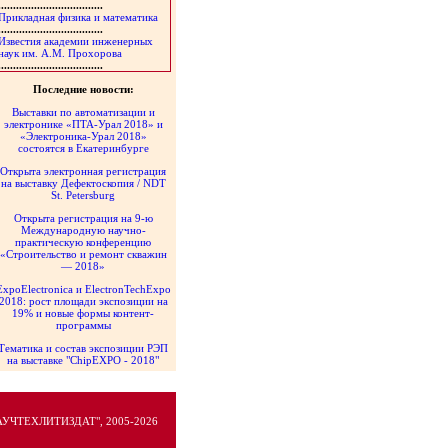
...................................
Прикладная физика и математика
...................................
Известия академии инженерных
наук им. А.М. Прохорова
...................................
Последние новости:
Выставки по автоматизации и
электронике «ПТА-Урал 2018» и
«Электроника-Урал 2018»
состоятся в Екатеринбурге
Открыта электронная регистрация
на выставку Дефектоскопия / NDT
St. Petersburg
Открыта регистрация на 9-ю
Международную научно-
практическую конференцию
«Строительство и ремонт скважин
— 2018»
ExpoElectronica и ElectronTechExpo
2018: рост площади экспозиции на
19% и новые формы контент-
программы
Тематика и состав экспозиции РЭП
на выставке "ChipEXPO - 2018"
НАУЧТЕХЛИТИЗДАТ", 2005-2026