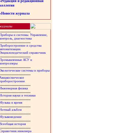
«Редакция и редакционная
коллегия
«Новости журнала
журналы
...................................
Приборы и системы. Управление,
контроль, диагностика
...................................
Приборостроение и средства
автоматизации.
Энциклопедический справочник
...................................
Промышленные АСУ и
контроллеры
...................................
Экологические системы и приборы
...................................
Авиакосмическое
приборостроение
...................................
Инженерная физика
...................................
История науки и техники
...................................
Музыка и время
...................................
Нотный альбом
...................................
Музыковедение
...................................
Всеобщая история
...................................
Справочник инженера