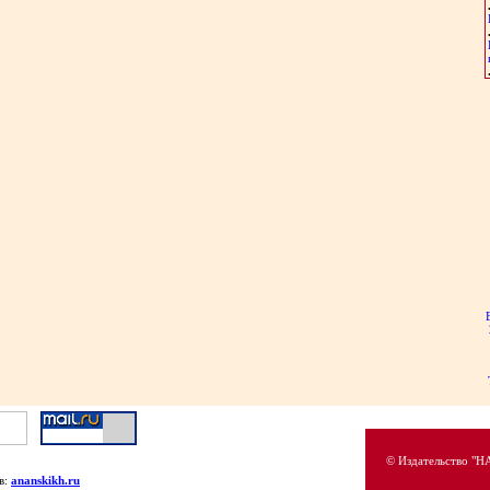
© Издательство "
в:
ananskikh.ru