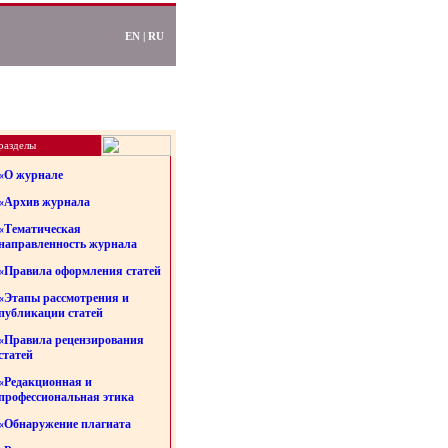
EN
|
RU
разделы
«О журнале
«Архив журнала
«Тематическая
направленность журнала
«Правила оформления статей
«Этапы рассмотрения и
публикации статей
«Правила рецензирования
статей
«Редакционная и
профессиональная этика
«Обнаружение плагиата