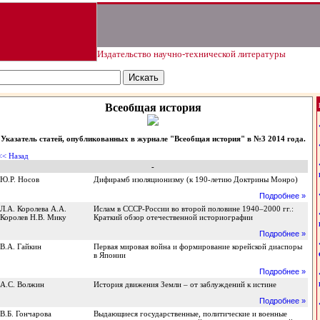
Издательство научно-технической литературы
Всеобщая история
Указатель статей, опубликованных в журнале "Всеобщая история" в №3 2014 года.
<< Назад
-
Ю.Р. Носов
Дифирамб изоляционизму (к 190-летию Доктрины Монро)
Подробнее »
Л.А. Королева А.А.
Ислам в СССР-России во второй половине 1940–2000 гг.:
Королев Н.В. Мику
Краткий обзор отечественной историографии
Подробнее »
В.А. Гайкин
Первая мировая война и формирование корейской диаспоры
в Японии
Подробнее »
А.С. Волжин
История движения Земли – от заблуждений к истине
Подробнее »
В.Б. Гончарова
Выдающиеся государственные, политические и военные