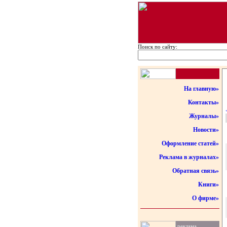
Поиск по сайту:
На главную»
Контакты»
Журналы»
Новости»
Оформление статей»
Реклама в журналах»
Обратная связь»
Книги»
О фирме»
реклама