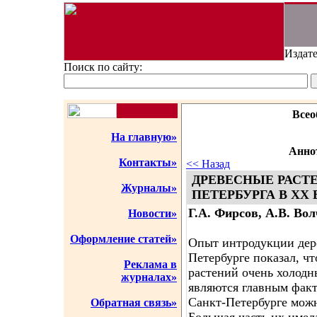
Издате
Поиск по сайту:
Всео
На главную»
Аннот
Контакты»
<< Назад
ДРЕВЕСНЫЕ РАСТЕ
Журналы»
ПЕТЕРБУРГА В XX 
Г.А. Фирсов, А.В. Во
Новости»
Оформление статей»
Опыт интродукции дере
Петербурге показал, ч
Реклама в
растений очень холодн
журналах»
являются главным факт
Санкт-Петербурге можн
Обратная связь»