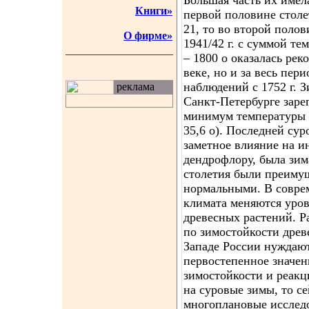
Большая часть их имела
Книги»
первой половине столе
21, то во второй полов
О фирме»
1941/42 г. с суммой те
– 1800 о оказалась рек
веке, но и за весь пер
наблюдений с 1752 г. Зи
реклама
Санкт-Петербурге зар
минимум температуры во
35,6 о). Последней су
заметное влияние на 
дендрофлору, была зима
столетия были преиму
нормальными. В совре
климата меняются уро
древесных растений. 
по зимостойкости древ
Западе России нуждают
первостепенное значен
зимостойкости и реак
на суровые зимы, то с
многоплановые исслед